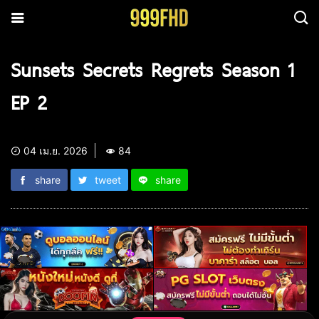
Sunsets Secrets Regrets Season 1
EP 2
04 เม.ย. 2026
84
share
tweet
share