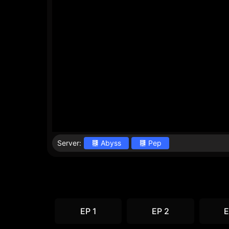
Server:
Abyss
Pep
EP 1
EP 2
E