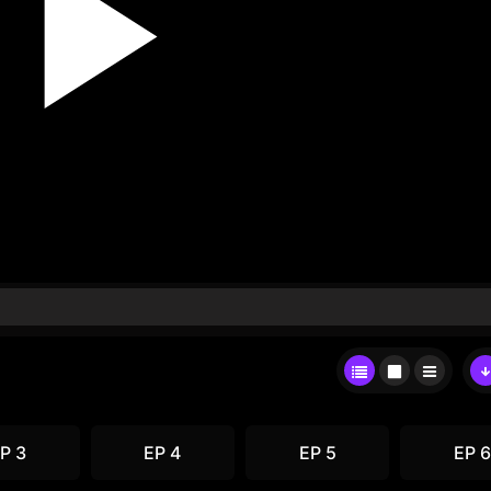
P 3
EP 4
EP 5
EP 6