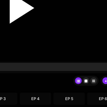
P 3
EP 4
EP 5
EP 6