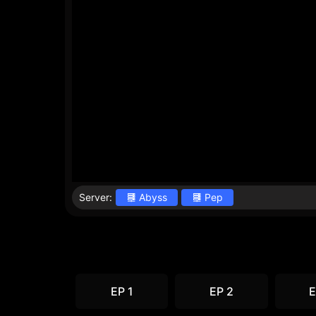
Server:
Abyss
Pep
EP 1
EP 2
E