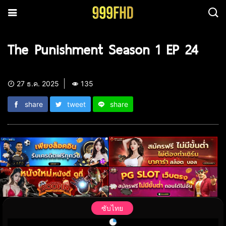
The Punishment Season 1 EP 24
27 ธ.ค. 2025
135
share
tweet
share
ซับไทย