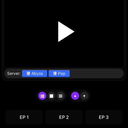
Server:
Abyss
Pep
EP 1
EP 2
EP 3