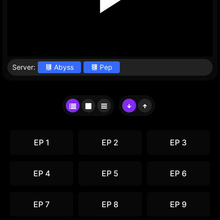
Server:
Abyss
Pep
EP 1
EP 2
EP 3
EP 4
EP 5
EP 6
EP 7
EP 8
EP 9