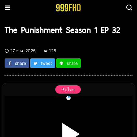
The Punishment Season 1 EP 32
27 ธ.ค. 2025
128
share
tweet
share
ซับไทย