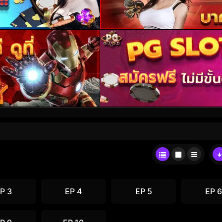
P 3
EP 4
EP 5
EP 6