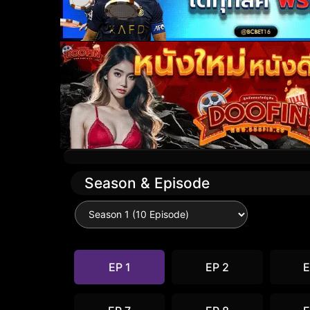
Season & Episode
EP 1
EP 2
E