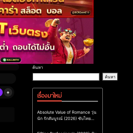
ค้นหา
ค้นหา
เรื่องมาใหม่
Comedy
Drama
ซีรี่ย์เกาหลี
Absolute Value of Romance วุ่น
นัก รักสัมบูรณ์ (2026) ซับไทย
ซีรี่ย์เกาหลีซับไทย
พากย์ไทย EP1-EP16
ซีรี่ย์เกาหลีพากย์ไทย
Action & Adventure
Comedy