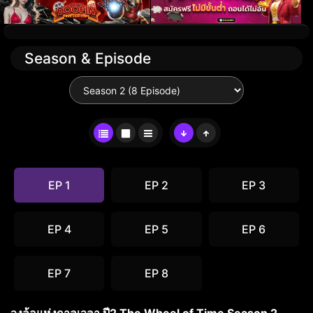
Season & Episode
EP 1
EP 2
EP 3
EP 4
EP 5
EP 6
EP 7
EP 8