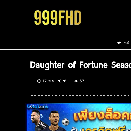
หน้
Daughter of Fortune Seaso
17 พ.ค. 2026
67