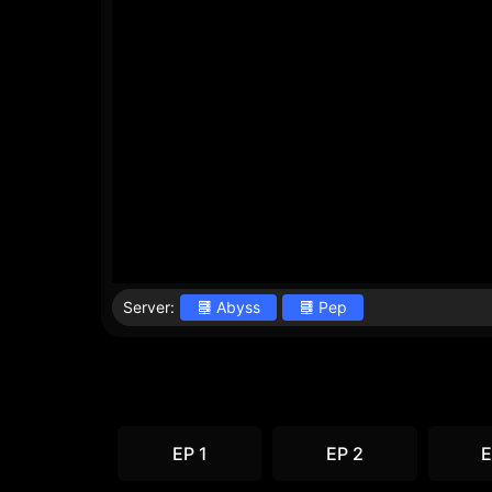
Server:
Abyss
Pep
EP 1
EP 2
E