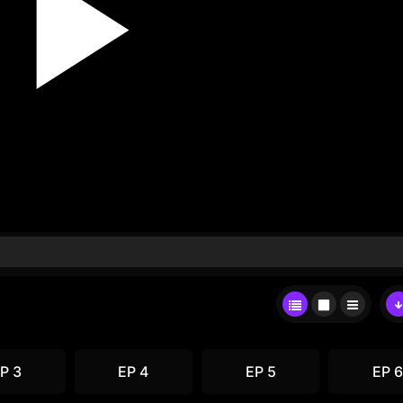
P 3
EP 4
EP 5
EP 6