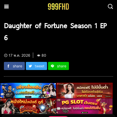
Daughter of Fortune Season 1 EP
6
17 พ.ค. 2026
80
share
tweet
share