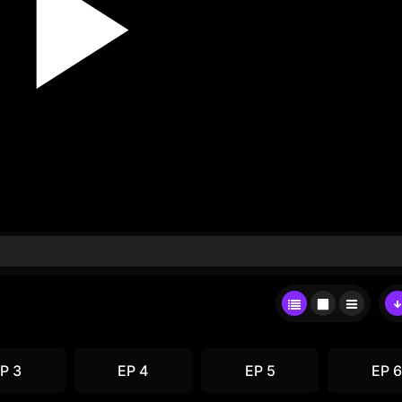
P 3
EP 4
EP 5
EP 6