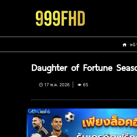
หน้
Daughter of Fortune Seaso
17 พ.ค. 2026
65