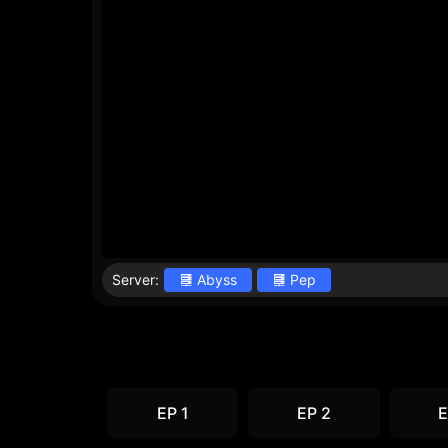
Server:
Abyss
Pep
EP 1
EP 2
E