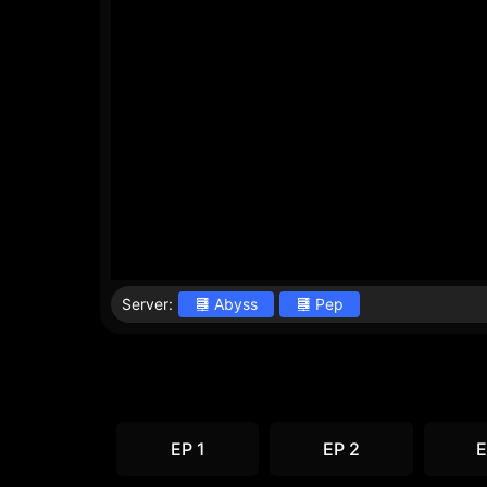
Server:
Abyss
Pep
EP 1
EP 2
E