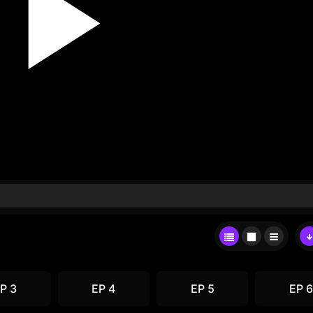
P 3
EP 4
EP 5
EP 6