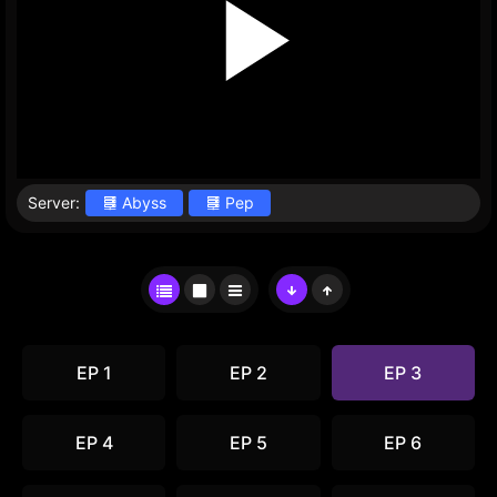
Server:
Abyss
Pep
EP 1
EP 2
EP 3
EP 4
EP 5
EP 6