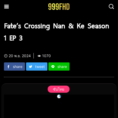
Fate’s Crossing Nan & Ke Season
1 EP 3
20 พ.ย. 2024
1070
share
tweet
share
ซับไทย