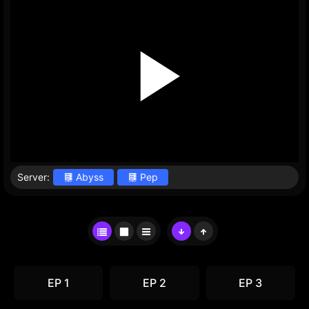
Server:
Abyss
Pep
EP 1
EP 2
EP 3