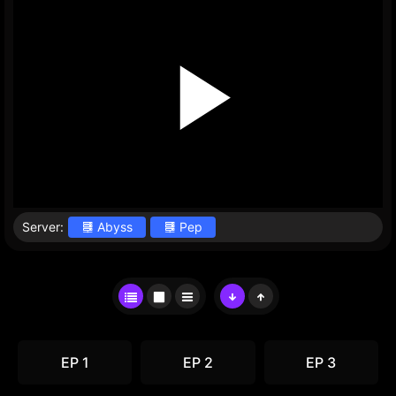
Server:
Abyss
Pep
EP 1
EP 2
EP 3