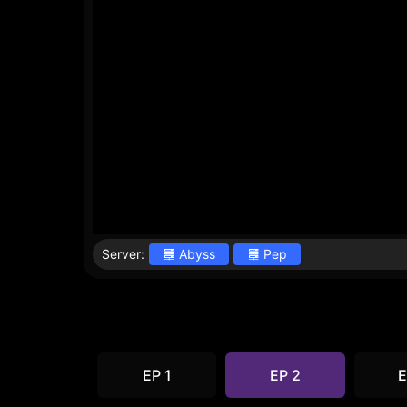
Server:
Abyss
Pep
EP 1
EP 2
E