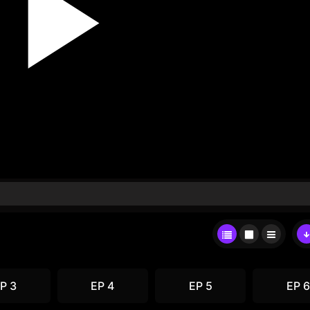
P 3
EP 4
EP 5
EP 6