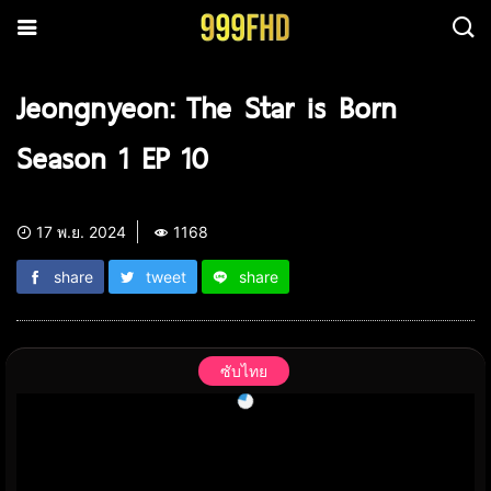
Jeongnyeon: The Star is Born
Season 1 EP 10
17 พ.ย. 2024
1168
share
tweet
share
ซับไทย