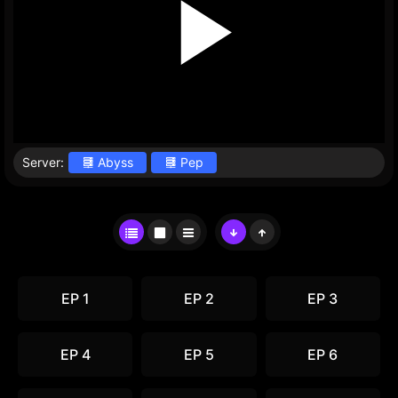
Server:
Abyss
Pep
EP 1
EP 2
EP 3
EP 4
EP 5
EP 6