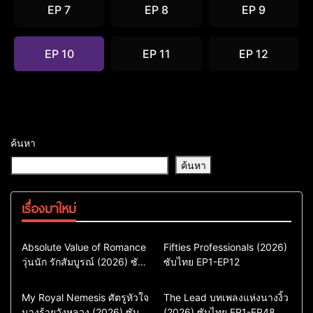
EP 7
EP 8
EP 9
EP 10
EP 11
EP 12
ค้นหา
ค้นหา
เรื่องมาใหม่
Comedy
Drama
Action & Adventure
Absolute Value of Romance
Fifties Professionals (2026)
วุ่นนัก รักสัมบูรณ์ (2026) ซับ
ซีรี่ย์เกาหลี
ซับไทย EP1-EP12
Comedy
Drama
ไทย พากย์ไทย EP1-EP16
ซีรี่ย์เกาหลีซับไทย
ซีรี่ย์เกาหลี
ซีรี่ย์เกาหลีพากย์ไทย
ซีรี่ย์เกาหลีซับไทย
Comedy
Drama
Drama
ซีรี่ย์จีน
My Royal Nemesis ศัตรูหัวใจ
The Lead บทเพลงแห่งนางงิ้ว
นางร้ายวังหลวง (2026) ซับ
Sci-Fi & Fantasy
(2026) ซับไทย EP1-EP48
ซีรี่ย์จีนซับไทย