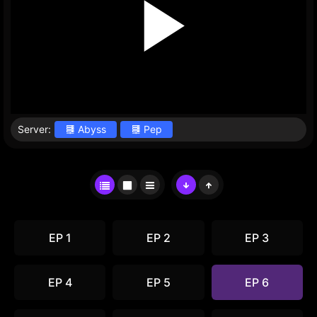
Server:
Abyss
Pep
EP 1
EP 2
EP 3
EP 4
EP 5
EP 6