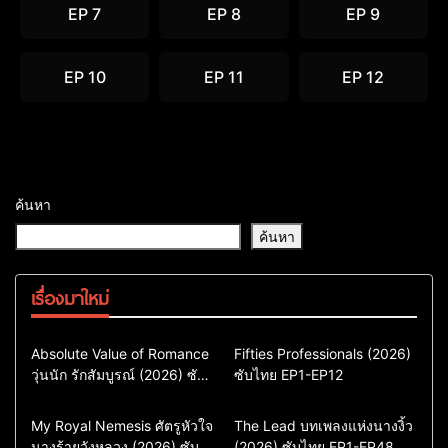
EP 7
EP 8
EP 9
EP 10
EP 11
EP 12
ค้นหา
ค้นหา
เรื่องมาใหม่
Comedy
Drama
Action & Adventure
Absolute Value of Romance
Fifties Professionals (2026)
วุ่นนัก รักสัมบูรณ์ (2026) ซับ
ซีรี่ย์เกาหลี
ซับไทย EP1-EP12
Comedy
Drama
ไทย พากย์ไทย EP1-EP16
ซีรี่ย์เกาหลีซับไทย
ซีรี่ย์เกาหลี
ซีรี่ย์เกาหลีพากย์ไทย
ซีรี่ย์เกาหลีซับไทย
Comedy
Drama
Drama
ซีรี่ย์จีน
My Royal Nemesis ศัตรูหัวใจ
The Lead บทเพลงแห่งนางงิ้ว
นางร้ายวังหลวง (2026) ซับ
Sci-Fi & Fantasy
(2026) ซับไทย EP1-EP48
ซีรี่ย์จีนซับไทย