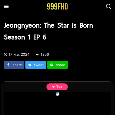
Jeongnyeon: The Star is Born
Season 1 EP 6
17 พ.ย. 2024
1206
share
tweet
share
ซับไทย