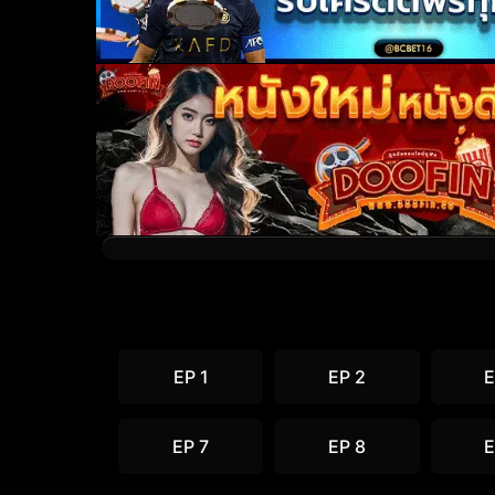
EP 1
EP 2
E
EP 7
EP 8
E