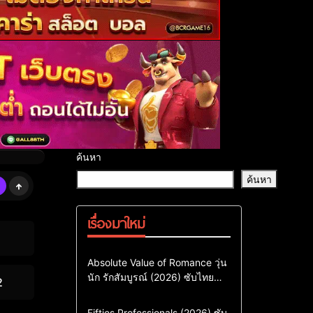
ค้นหา
ค้นหา
เรื่องมาใหม่
Comedy
Drama
ซีรี่ย์เกาหลี
Absolute Value of Romance วุ่น
นัก รักสัมบูรณ์ (2026) ซับไทย
ซีรี่ย์เกาหลีซับไทย
2
พากย์ไทย EP1-EP16
ซีรี่ย์เกาหลีพากย์ไทย
Action & Adventure
Comedy
Fifties Professionals (2026) ซับ