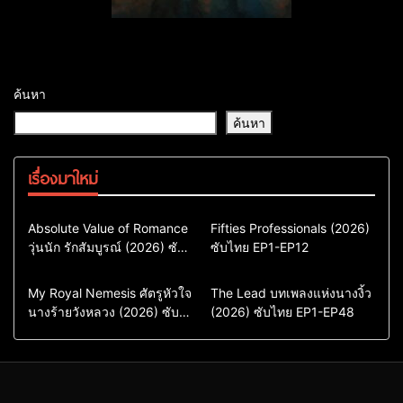
ค้นหา
ค้นหา
เรื่องมาใหม่
Comedy
Drama
Action & Adventure
Absolute Value of Romance
Fifties Professionals (2026)
วุ่นนัก รักสัมบูรณ์ (2026) ซับ
ซีรี่ย์เกาหลี
ซับไทย EP1-EP12
Comedy
Drama
ไทย พากย์ไทย EP1-EP16
ซีรี่ย์เกาหลีซับไทย
ซีรี่ย์เกาหลี
ซีรี่ย์เกาหลีพากย์ไทย
ซีรี่ย์เกาหลีซับไทย
Comedy
Drama
Drama
ซีรี่ย์จีน
My Royal Nemesis ศัตรูหัวใจ
The Lead บทเพลงแห่งนางงิ้ว
นางร้ายวังหลวง (2026) ซับ
Sci-Fi & Fantasy
(2026) ซับไทย EP1-EP48
ซีรี่ย์จีนซับไทย
ไทย EP1-EP14
ซีรี่ย์เกาหลี
ซีรี่ย์เกาหลีซับไทย