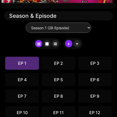
Season & Episode
EP 1
EP 2
EP 3
EP 4
EP 5
EP 6
EP 7
EP 8
EP 9
EP 10
EP 11
EP 12