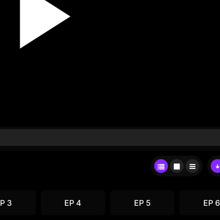
P 3
EP 4
EP 5
EP 6