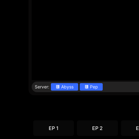
Server:
Abyss
Pep
EP 1
EP 2
E