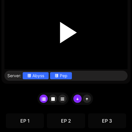
Server:
Abyss
Pep
EP 1
EP 2
EP 3