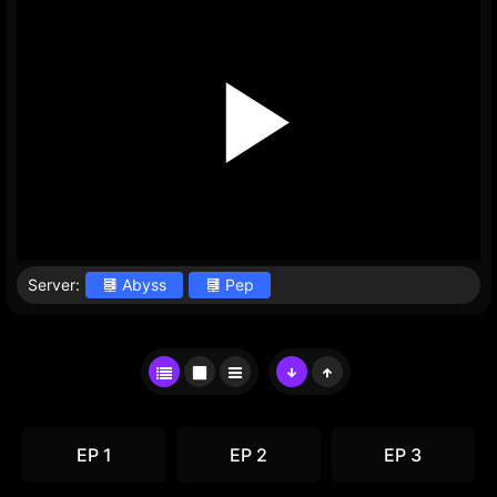
Server:
Abyss
Pep
EP 1
EP 2
EP 3