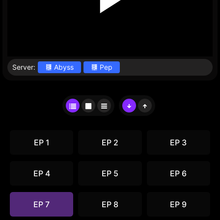
Server:
Abyss
Pep
EP 1
EP 2
EP 3
EP 4
EP 5
EP 6
EP 7
EP 8
EP 9