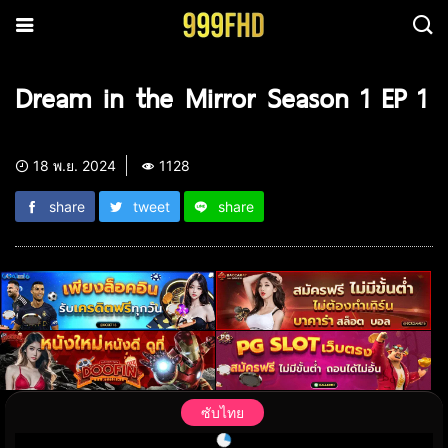
Dream in the Mirror Season 1 EP 1
18 พ.ย. 2024
1128
share
tweet
share
ซับไทย