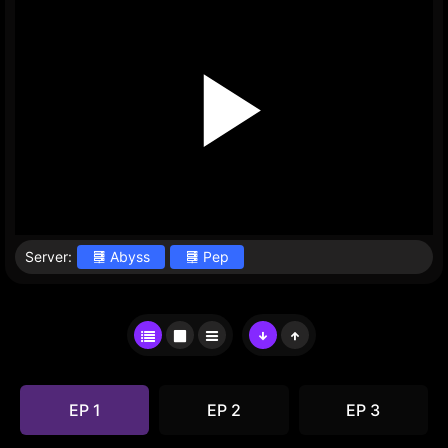
Server:
Abyss
Pep
EP 1
EP 2
EP 3