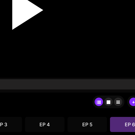
P 3
EP 4
EP 5
EP 6