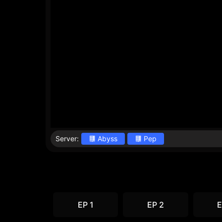
Server:
Abyss
Pep
EP 1
EP 2
E