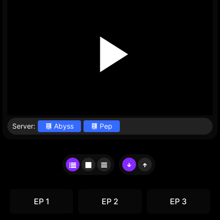
Server:
Abyss
Pep
EP 1
EP 2
EP 3