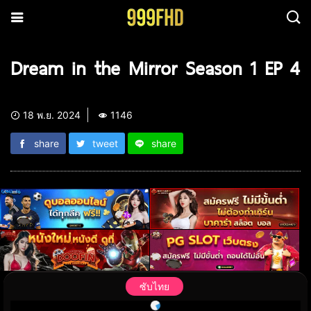
Dream in the Mirror Season 1 EP 4
18 พ.ย. 2024
1146
share
tweet
share
ซับไทย