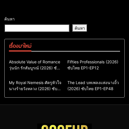
ค้นหา
ค้นหา
เรื่องมาใหม่
Comedy
Drama
Action & Adventure
Absolute Value of Romance
Fifties Professionals (2026)
วุ่นนัก รักสัมบูรณ์ (2026) ซับ
ซีรี่ย์เกาหลี
ซับไทย EP1-EP12
Comedy
Drama
ไทย พากย์ไทย EP1-EP16
ซีรี่ย์เกาหลีซับไทย
ซีรี่ย์เกาหลี
ซีรี่ย์เกาหลีพากย์ไทย
ซีรี่ย์เกาหลีซับไทย
Comedy
Drama
Drama
ซีรี่ย์จีน
My Royal Nemesis ศัตรูหัวใจ
The Lead บทเพลงแห่งนางงิ้ว
นางร้ายวังหลวง (2026) ซับ
Sci-Fi & Fantasy
(2026) ซับไทย EP1-EP48
ซีรี่ย์จีนซับไทย
ไทย EP1-EP14
ซีรี่ย์เกาหลี
ซีรี่ย์เกาหลีซับไทย