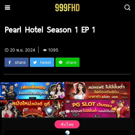
Pearl Hotel Season 1 EP 1
20 พ.ย. 2024
1095
share
tweet
share
ซับไทย