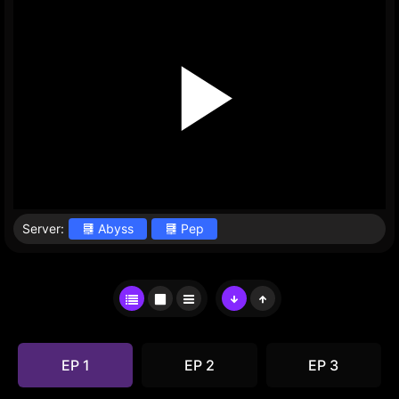
Server:
Abyss
Pep
EP 1
EP 2
EP 3