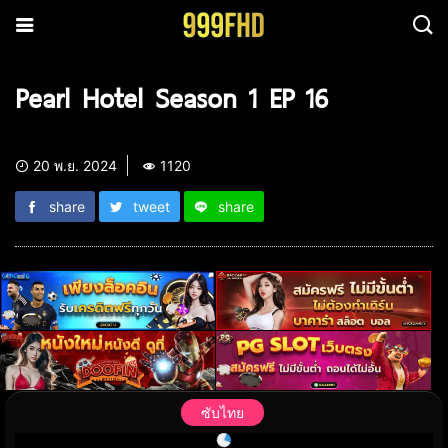
Pearl Hotel Season 1 EP 16
20 พ.ย. 2024
1120
share
tweet
share
ซับไทย