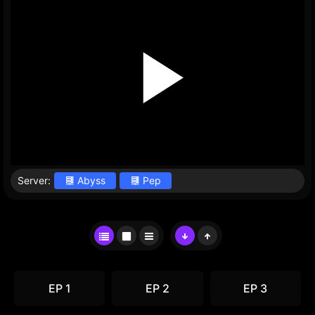
Server:
Abyss
Pep
EP 1
EP 2
EP 3