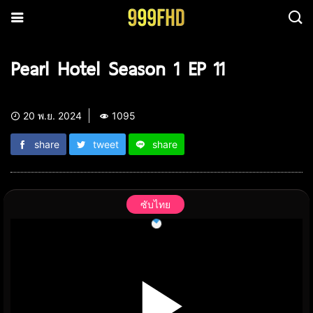
Pearl Hotel Season 1 EP 11
20 พ.ย. 2024
1095
share
tweet
share
ซับไทย