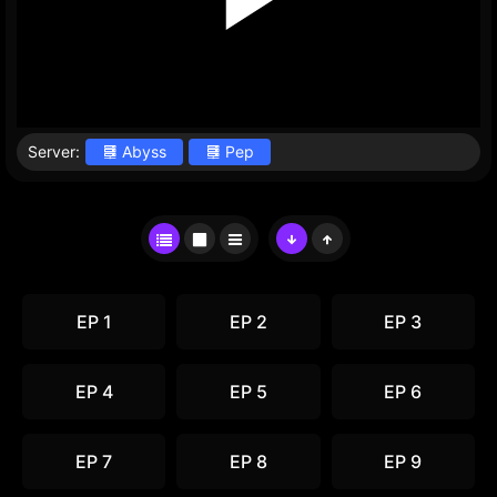
Server:
Abyss
Pep
EP 1
EP 2
EP 3
EP 4
EP 5
EP 6
EP 7
EP 8
EP 9