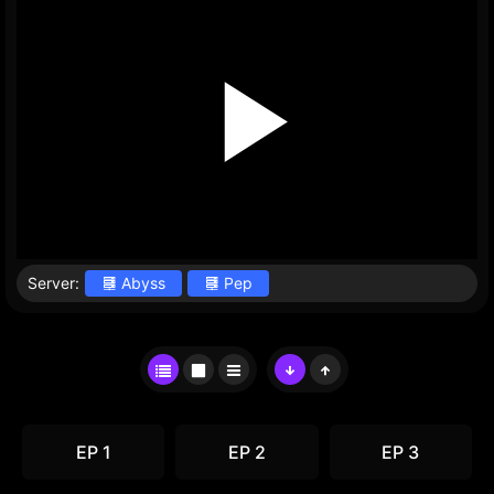
Server:
Abyss
Pep
EP 1
EP 2
EP 3