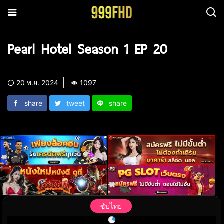
Pearl Hotel Season 1 EP 20
20 พ.ย. 2024
1097
share
tweet
share
ซับไทย