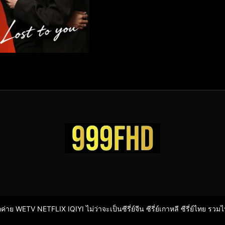
ากค่าย WETV NETFLIX IQIYI ไม่ว่าจะเป็นซีรี่ย์จีน ซีรี่ย์เกาหลี ซีรี่ย์ไทย รวม