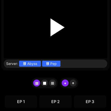
Server:
Abyss
Pep
EP 1
EP 2
EP 3