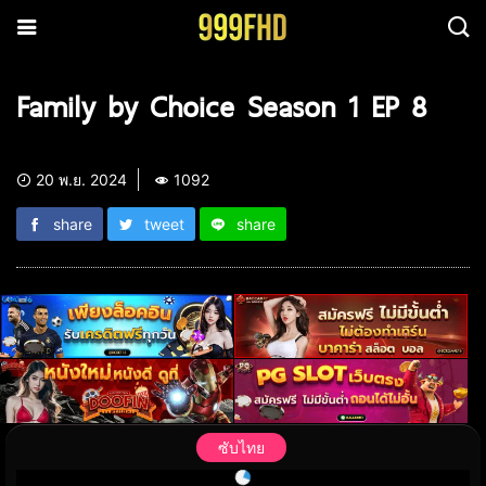
Family by Choice Season 1 EP 8
20 พ.ย. 2024
1092
share
tweet
share
ซับไทย