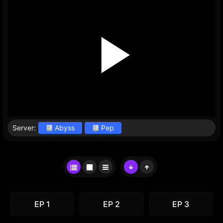
Server:
Abyss
Pep
EP 1
EP 2
EP 3