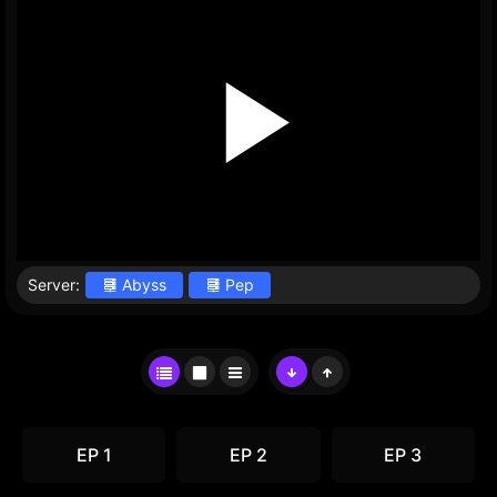
Server:
Abyss
Pep
EP 1
EP 2
EP 3