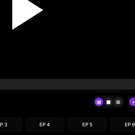
P 3
EP 4
EP 5
EP 6