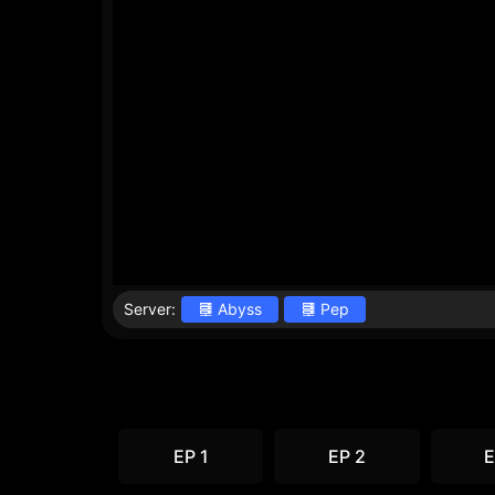
Server:
Abyss
Pep
EP 1
EP 2
E