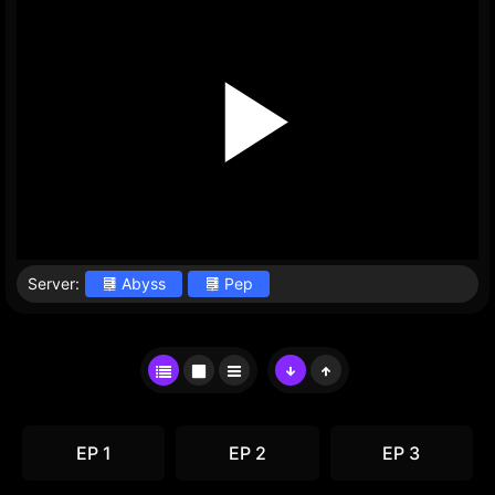
Server:
Abyss
Pep
EP 1
EP 2
EP 3