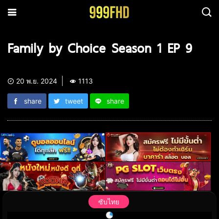
Family by Choice Season 1 EP 9
20 พ.ย. 2024
1113
share
tweet
share
ซับไทย