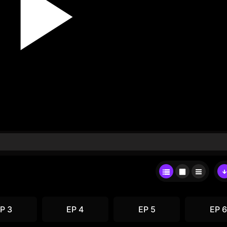
P 3
EP 4
EP 5
EP 6