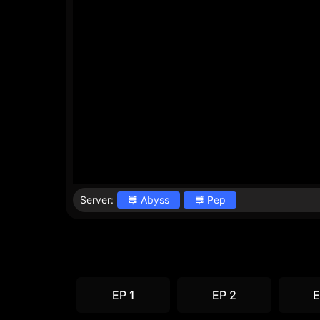
Server:
Abyss
Pep
EP 1
EP 2
E