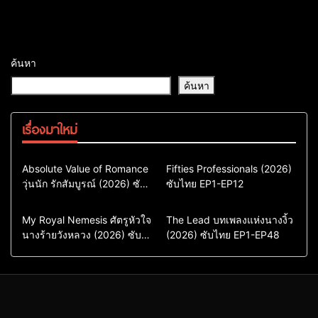
ค้นหา
ค้นหา
เรื่องมาใหม่
Comedy
Drama
Action & Adventure
Absolute Value of Romance
Fifties Professionals (2026)
วุ่นนัก รักสัมบูรณ์ (2026) ซับ
ซีรี่ย์เกาหลี
ซับไทย EP1-EP12
Comedy
Drama
ไทย พากย์ไทย EP1-EP16
ซีรี่ย์เกาหลีซับไทย
ซีรี่ย์เกาหลี
ซีรี่ย์เกาหลีพากย์ไทย
ซีรี่ย์เกาหลีซับไทย
Comedy
Drama
Drama
ซีรี่ย์จีน
My Royal Nemesis ศัตรูหัวใจ
The Lead บทเพลงแห่งนางงิ้ว
นางร้ายวังหลวง (2026) ซับ
Sci-Fi & Fantasy
(2026) ซับไทย EP1-EP48
ซีรี่ย์จีนซับไทย
ไทย EP1-EP14
ซีรี่ย์เกาหลี
ซีรี่ย์เกาหลีซับไทย