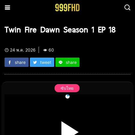
Twin Fire Dawn Season 1 EP 18
24 พ.ค. 2026
60
share
tweet
share
ซับไทย