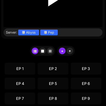
Server:
Abyss
Pep
EP 1
EP 2
EP 3
EP 4
EP 5
EP 6
EP 7
EP 8
EP 9