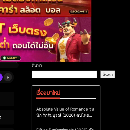
ค้นหา
ค้นหา
เรื่องมาใหม่
Comedy
Drama
ซีรี่ย์เกาหลี
Absolute Value of Romance วุ่น
นัก รักสัมบูรณ์ (2026) ซับไทย
ซีรี่ย์เกาหลีซับไทย
2
พากย์ไทย EP1-EP16
ซีรี่ย์เกาหลีพากย์ไทย
Action & Adventure
Comedy
Fifties Professionals (2026) ซับ