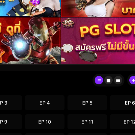
P 3
EP 4
EP 5
EP 6
P 9
EP 10
EP 11
EP 1