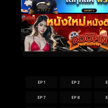
EP 1
EP 2
E
EP 7
EP 8
E