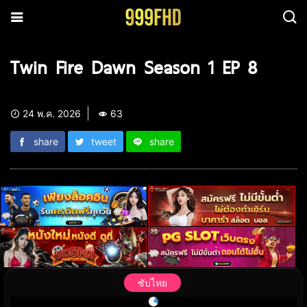
Twin Fire Dawn Season 1 EP 8
24 พ.ค. 2026
63
share
tweet
share
ซับไทย