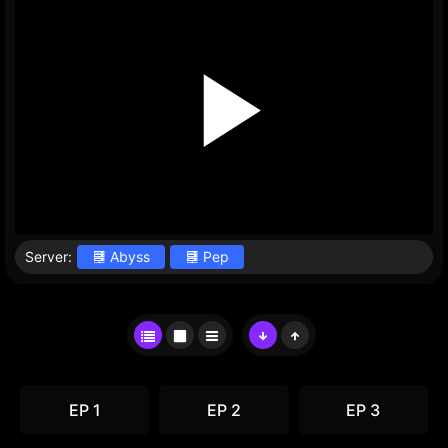
Server:
Abyss
Pep
EP 1
EP 2
EP 3