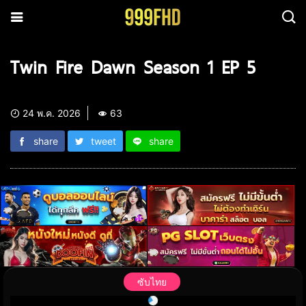
Twin Fire Dawn Season 1 EP 5
24 พ.ค. 2026
63
share
tweet
share
ซับไทย