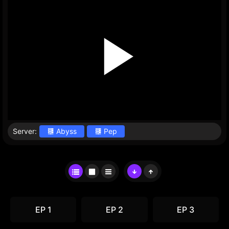
Server:
Abyss
Pep
EP 1
EP 2
EP 3