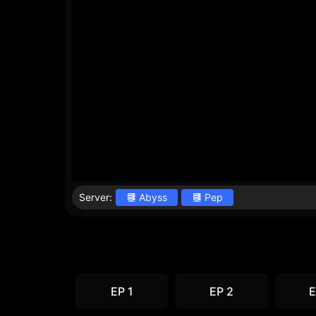
Server:
Abyss
Pep
EP 1
EP 2
E