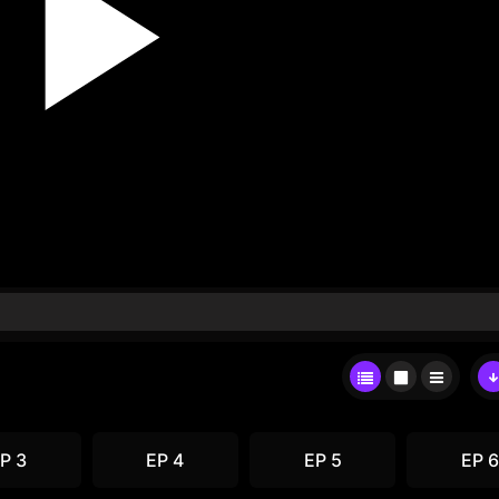
P 3
EP 4
EP 5
EP 6