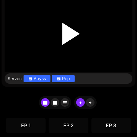
Server:
Abyss
Pep
EP 1
EP 2
EP 3