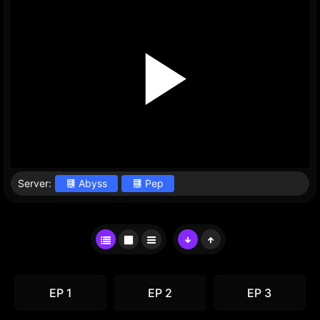
Server:
Abyss
Pep
EP 1
EP 2
EP 3