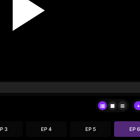
P 3
EP 4
EP 5
EP 6