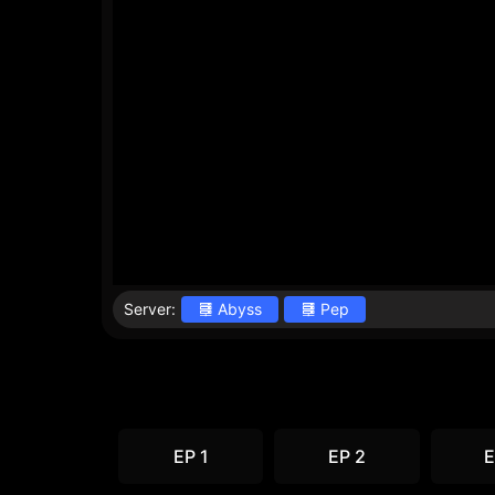
Server:
Abyss
Pep
EP 1
EP 2
E