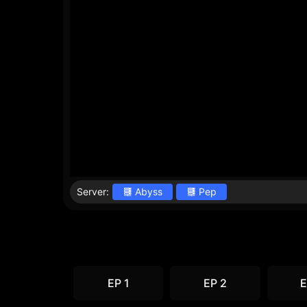
Server:
Abyss
Pep
EP 1
EP 2
E