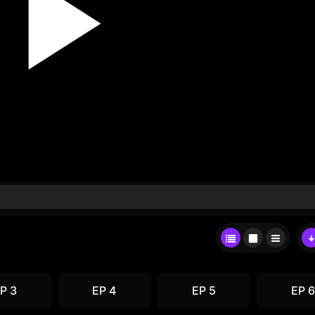
P 3
EP 4
EP 5
EP 6