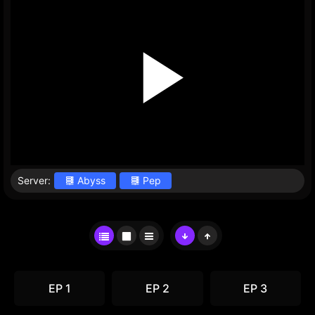
Server:
Abyss
Pep
EP 1
EP 2
EP 3