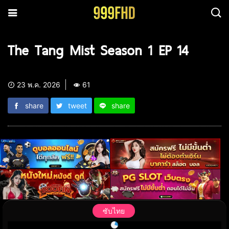
The Tang Mist Season 1 EP 14
23 พ.ค. 2026
61
share
tweet
share
ซับไทย