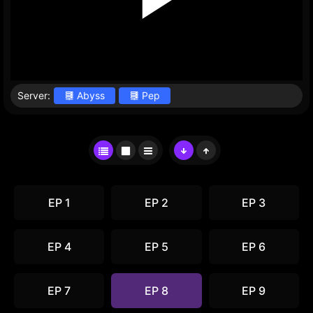
Server:
Abyss
Pep
EP 1
EP 2
EP 3
EP 4
EP 5
EP 6
EP 7
EP 8
EP 9