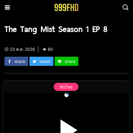
The Tang Mist Season 1 EP 8
23 พ.ค. 2026
80
share
tweet
share
ซับไทย