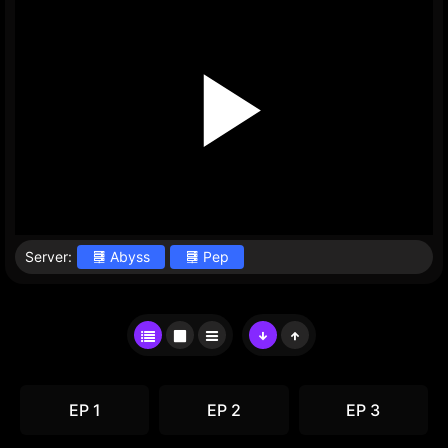
Server:
Abyss
Pep
EP 1
EP 2
EP 3