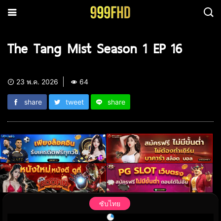
The Tang Mist Season 1 EP 16
23 พ.ค. 2026
64
share
tweet
share
ซับไทย